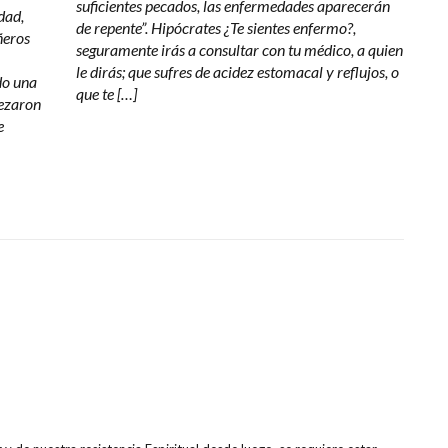
suficientes pecados, las enfermedades aparecerán
dad,
de repente”. Hipócrates ¿Te sientes enfermo?,
ñeros
seguramente irás a consultar con tu médico, a quien
le dirás; que sufres de acidez estomacal y reflujos, o
do una
que te […]
pezaron
e