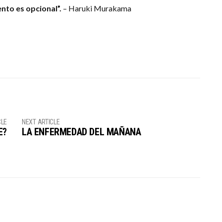
ento es opcional”.
– Haruki Murakama
CLE
NEXT ARTICLE
E?
LA ENFERMEDAD DEL MAÑANA