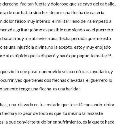
 derecho, fue tan fuerte y doloroso que se cayó del caballo,
nta de que había sido herido por una flecha de cacería
dolor físico muy intenso, el militar lleno de ira empezó a
menzó a gritar: ¡cómo es posible que siendo yo el guerrero
 batalla hoy me atraviesa una flecha perdida que me está
 es una injusticia divina, no la acepto, estoy muy enojado
é al estúpido que la disparó y haré que pague, lo mataré!
ue vio lo que pasó, conmovido se acercó para ayudarlo, y
ocurrir, veo que tienes dos flechas clavadas, el guerrero lo
solamente tengo una flecha, es una herida!
echas, una clavada en tu costado que te está causando dolor
a flecha y lo peor de todo es que tú mismo la lanzaste
es la que convierte tu dolor en sufrimiento, es la que te hace