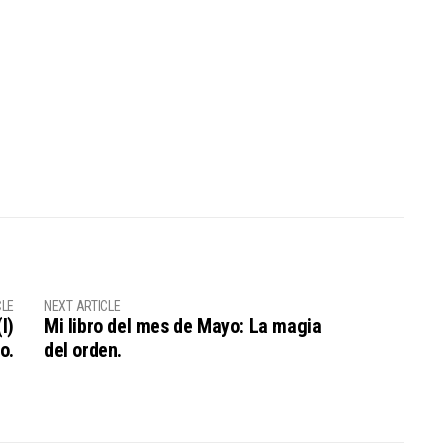
CLE
NEXT ARTICLE
I)
Mi libro del mes de Mayo: La magia
o.
del orden.