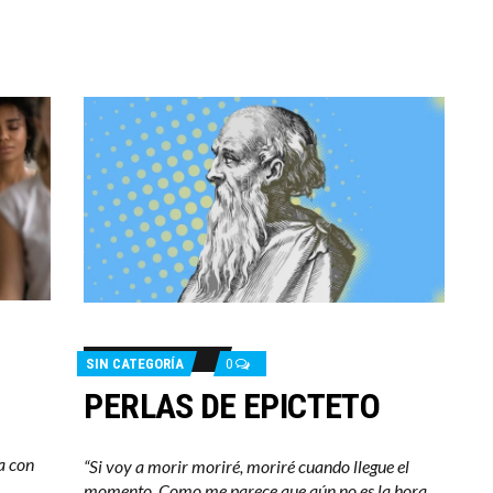
SIN CATEGORÍA
0
PERLAS DE EPICTETO
a con
“Si voy a morir moriré, moriré cuando llegue el
momento. Como me parece que aún no es la hora,