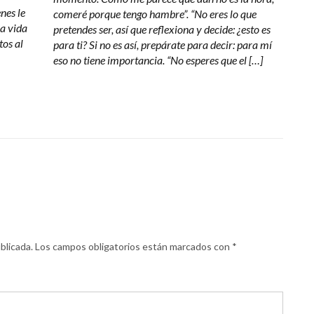
nes le
comeré porque tengo hambre”. “No eres lo que
na vida
pretendes ser, así que reflexiona y decide: ¿esto es
tos al
para ti? Si no es así, prepárate para decir: para mí
eso no tiene importancia. “No esperes que el […]
blicada.
Los campos obligatorios están marcados con
*