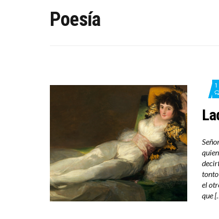
Poesía
1
La
Señor
quien
decir
tonto
el ot
que [