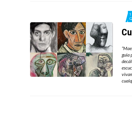
1
Cu
“Maes
guia 
decál
escuc
viva
cualq