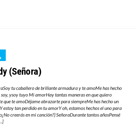
dy (Señora)
aSoy tu caballero de brillante armadura y te amoMe has hecho
 soy, ysoy tuyo Mi amorHay tantas maneras en que quiero
te que te amoDéjame abrazarte para siempreMe has hecho un
Y estoy tan perdido en tu amorY oh, estamos hechos el uno para
ro¿No creerás en mi canción?} SeñoraDurante tantos añosPensé
…]