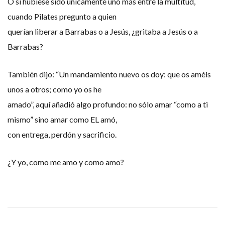
O si hubiese sido únicamente uno más entre la multitud,
cuando Pilates pregunto a quien
querían liberar a Barrabas o a Jesús, ¿gritaba a Jesús o a
Barrabas?
También dijo: “Un mandamiento nuevo os doy: que os améis
unos a otros; como yo os he
amado”, aquí añadió algo profundo: no sólo amar “como a ti
mismo” sino amar como EL amó,
con entrega, perdón y sacrificio.
¿Y yo, como me amo y como amo?